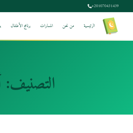
+201070431439
الرئيسية
من نحن
المسارات
برنامج الأطفال
ب
التصنيف:
أ