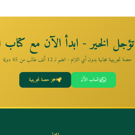
تؤجل الخير - ابدأ الآن مع كتاب ال
حصة تجريبية مجانية بدون أي التزام - انضم لـ 12 ألف طالب من 45 دولة
واتساب الآن
احجز حصة تجريبية
برامجنا