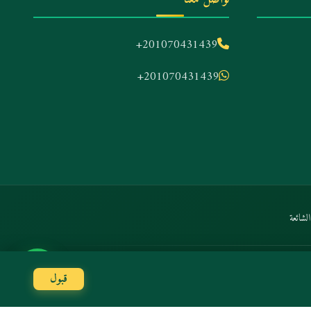
+201070431439
+201070431439
لشائعة
الدفع الآمن:
Stripe
Amex
Mastercard
VISA
قبول