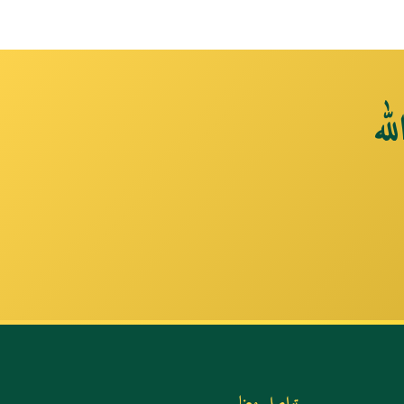
له
تواصل معنا