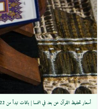
أسعار تحفيظ القرآن عن بعد في النمسا | باقات تبدأ من 22 يورو