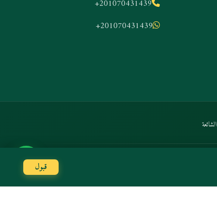
+201070431439
+201070431439
لشائعة
الدفع الآمن:
Stripe
Amex
Mastercard
VISA
قبول
 الشائعة