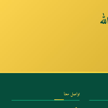
له
تواصل معنا