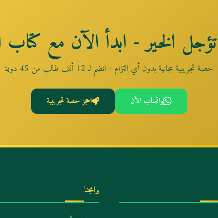
تؤجل الخير - ابدأ الآن مع كتاب ال
حصة تجريبية مجانية بدون أي التزام - انضم لـ 12 ألف طالب من 45 دولة
واتساب الآن
احجز حصة تجريبية
برامجنا