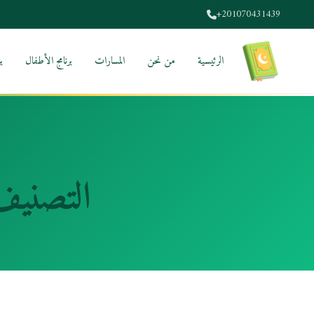
+201070431439
الرئيسية
من نحن
المسارات
برنامج الأطفال
ب
التصني