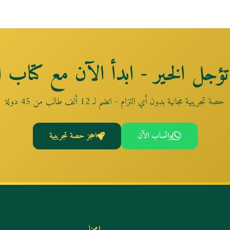
تؤجل الخير - ابدأ الآن مع كتاب ال
حصة تجريبية مجانية بدون أي التزام - انضم لـ 12 ألف طالب من 45 دولة
واتساب الآن
احجز حصة تجريبية
برامجنا