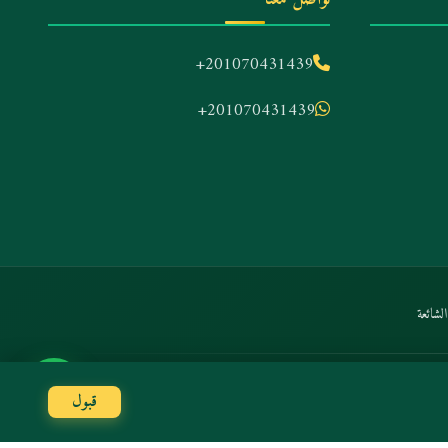
+201070431439
+201070431439
لشائعة
الدفع الآمن:
Stripe
Amex
Mastercard
VISA
قبول