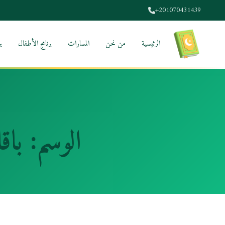
+201070431439
الرئيسية
من نحن
المسارات
برنامج الأطفال
ب
الوسم:
باق