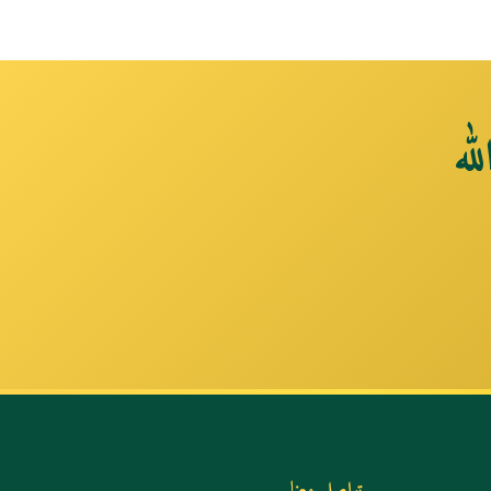
له
تواصل معنا