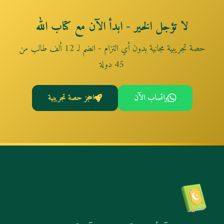
لا تؤجل الخير - ابدأ الآن مع كتاب الله
حصة تجريبية مجانية بدون أي التزام - انضم لـ 12 ألف طالب من
45 دولة
واتساب الآن
احجز حصة تجريبية