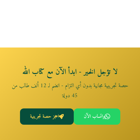
لا تؤجل الخير - ابدأ الآن مع كتاب الله
حصة تجريبية مجانية بدون أي التزام - انضم لـ 12 ألف طالب من
45 دولة
واتساب الآن
احجز حصة تجريبية