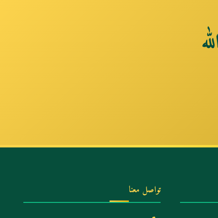
له
تواصل معنا