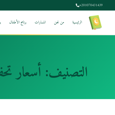
+201070431439
الرئيسية
من نحن
المسارات
برنامج الأطفال
ب
التصنيف:
أسعار تحف