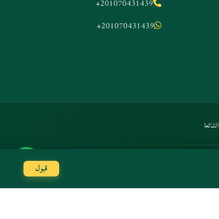
+201070431439
+201070431439
لشائعة
الدفع الآمن:
Stripe
Amex
Mastercard
VISA
قبول
 الشائعة