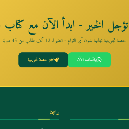
تؤجل الخير - ابدأ الآن مع كتاب ال
حصة تجريبية مجانية بدون أي التزام - انضم لـ 12 ألف طالب من 45 دولة
واتساب الآن
احجز حصة تجريبية
برامجنا