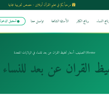
مرحباً بكم في تعليم القرآن أونلاين - حصص تجريبية مجانية
رنامج النساء
برنامج الكبار
الأسئلة الشائعة
تواصل معنا
تسجيل الدخول
Home
/
التصنيف: أسعار تحفيظ القران عن بعد للنساء في الولايات المتحدة
يظ القران عن بعد للنساء ف